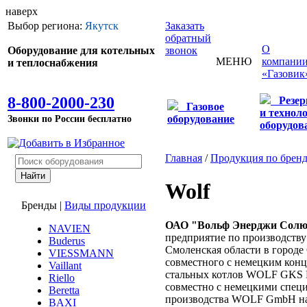
наверх
Выбор региона:
Якутск
Заказать
обратный
О
Оборудование для котельных
звонок
МЕНЮ
компани
и теплоснабжения
«Газовик
8-800-2000-230
Резе
Газовое
и технол
Звонки по России бесплатно
оборудование
оборудов
Главная
/
Продукция по брен
Wolf
Бренды
|
Виды продукции
ОАО "Вольф Энерджи Сол
NAVIEN
предприятие по производству
Buderus
Смоленская области в городе
VIESSMANN
совместного с немецким ко
Vaillant
стальных котлов WOLF GKS Dy
Riello
совместно с немецкими специ
Beretta
производства WOLF GmbH нач
BAXI