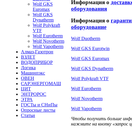
Информация о
доставк
Wolf GKS
оборудования
Euromax
Wolf GKS
Dynatherm
Информация о
гаранти
Wolf Polykraft
оборудование
VTF
Wolf Eurotherm
Wolf Duotherm
Wolf Novotherm
Wolf Vapotherm
Wolf GKS Eurotwin
Алмаз-Газотрон
ВЗЛЕТ
Wolf GKS Euromax
ВОДОПРИБОР
Логика
Wolf GKS Dynatherm
Машинпэкс
ОВЕН
Wolf Polykraft VTF
САРЭНЕРГОМАШ
Wolf Eurotherm
ЦИТ
ЭНТРОРОС
Wolf Novotherm
ЭТРА
ГОСТы и СНиПы
Wolf Vapotherm
Опросные листы
Статьи
Чтобы получить больше инфор
нажмите на кнопку «запрос ц