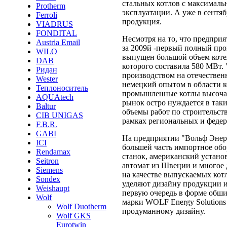
стальных котлов с максималь
Protherm
эксплуатации. А уже в сентяб
Ferroli
продукция.
VIADRUS
FONDITAL
Несмотря на то, что предприя
Austria Email
за 2009й -первый полный про
WILO
выпущен большой объем коте
DAB
которого составила 580 МВт
Ридан
производством на отечестве
Wester
немецкий опытом в области к
Теплоноситель
промышленные котлы высочай
AQUAtech
рынок остро нуждается в так
Baltur
объемы работ по строительст
CIB UNIGAS
рамках региональных и феде
F.B.R.
GABI
На предприятии "Вольф Энер
ICI
большей часть импортное обо
Rendamax
станок, американский устано
Seitron
автомат из Швеции и многое 
Siemens
на качестве выпускаемых кот
Sondex
уделяют дизайну продукции и
Weishaupt
первую очередь в форме обш
Wolf
марки WOLF Energy Solutions
Wolf Duotherm
продуманному дизайну.
Wolf GKS
Eurotwin