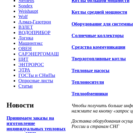
Siemens
Котлы большой мощности
Sondex
Weishaupt
Котлы средней мощности
Wolf
Алмаз-Газотрон
Оборудование для системн
ВЗЛЕТ
ВОДОПРИБОР
Солнечные коллекторы
Логика
Машинпэкс
Средства коммуникации
ОВЕН
САРЭНЕРГОМАШ
Твердотопливные котлы
ЦИТ
ЭНТРОРОС
ЭТРА
Тепловые насосы
ГОСТы и СНиПы
Опросные листы
Теплоносители
Статьи
Теплообменники
Новости
Чтобы получить больше инфо
нажмите на кнопку «запрос ц
Принимаем заказы на
Доставка оборудования осущ
изготовление
России и странам СНГ
индивидуальных тепловых