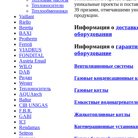
уникальные проекты и постав
Теплоносители
39 призами, отмечавшими ун
Теплообменники
продукции.
Vaillant
Riello
Информация о
доставк
Beretta
BAXI
оборудования
Protherm
Ferroli
Информация о
гаранти
VIADRUS
оборудование
FONDITAL
Austria Email
Вентиляционные системы
WILO
DAB
Ридан
Газовые конденсационные 
Wester
Теплоноситель
Газовые котлы
AQUAtech
Baltur
Емкостные водонагревател
CIB UNIGAS
F.B.R.
Жидкотопливные котлы
GABI
ICI
Когенерационные установк
Rendamax
Seitron