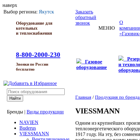
наверх
Выбор региона:
Якутск
Заказать
обратный
О
звонок
Оборудование для
МЕНЮ
компани
котельных
и теплоснабжения
«Газовик
8-800-2000-230
Резе
Газовое
и технол
Звонки по России
оборудование
бесплатно
оборудов
Главная
/
Продукция по бренд
VIESSMANN
Бренды
|
Виды продукции
NAVIEN
Одним из крупнейших произ
Buderus
теплоэнергетического оборуд
VIESSMANN
1917 году. На эту, без сомне
Вентиляционные
разбросанных по всему миру з