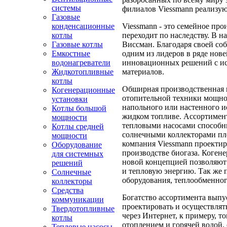
системы
филиалов Viessmann реализую
Газовые
Viessmann - это семейное про
конденсационные
переходит по наследству. В н
котлы
Виссман. Благодаря своей со
Газовые котлы
одним из лидеров в ряде нов
Емкостные
инновационных решений с ис
водонагреватели
материалов.
Жидкотопливные
котлы
Обширная производственная 
Когенерационные
отопительной техники мощнос
установки
напольного или настенного ис
Котлы большой
жидком топливе. Ассортимент
мощности
тепловыми насосами способны
Котлы средней
солнечными коллекторами пло
мощности
компания Viessmann проектир
Оборудование
производстве биогаза. Когене
для системных
новой концепцией позволяют
решений
и тепловую энергию. Так же 
Солнечные
оборудования, теплообменног
коллекторы
Средства
Богатство ассортимента выпу
коммуникации
проектировать и осуществлят
Твердотопливные
через Интернет, к примеру, 
котлы
отоплением и горячей водой,
Тепловые насосы