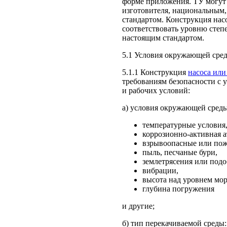
форме приложения. ТУ могут
изготовителя, национальным
стандартом. Конструкция нас
соответствовать уровню степ
настоящим стандартом.
5.1 Условия окружающей сред
5.1.1 Конструкция
насоса или
требованиям безопасности с
и рабочих условий:
а) условия окружающей сред
температурные условия
коррозионно-активная а
взрывоопасные или пож
пыль, песчаные бури,
землетрясения или под
вибрации,
высота над уровнем мор
глубина погружения
и другие;
б) тип перекачиваемой среды: