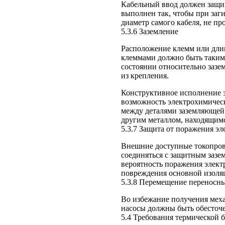
Кабельный ввод должен защищ
выполнен так, чтобы при заги
диаметр самого кабеля, не пр
5.3.6 Заземление
Расположение клемм или дли
клеммами должно быть таким,
состоянии относительно зазе
из крепления.
Конструктивное исполнение 
возможность электрохимическ
между деталями заземляющей
другим металлом, находящимс
5.3.7 Защита от поражения э
Внешние доступные токопров
соединяться с защитным заз
вероятность поражения элект
повреждения основной изоляц
5.3.8 Перемещение переносны
Во избежание получения мех
насосы должны быть обесточ
5.4 Требования термической 