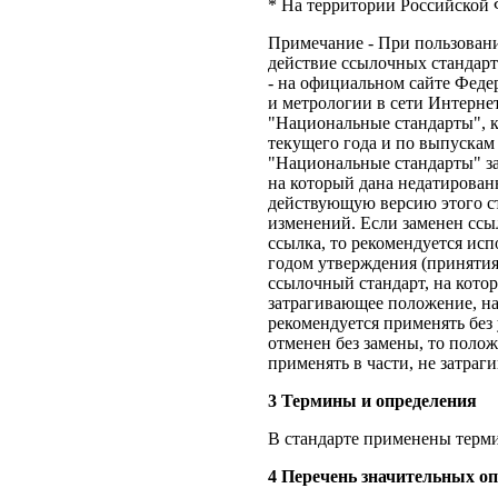
* На территории Российской
Примечание - При пользован
действие ссылочных стандар
- на официальном сайте Феде
и метрологии в сети Интерн
"Национальные стандарты", к
текущего года и по выпускам
"Национальные стандарты" за
на который дана недатированн
действующую версию этого ст
изменений. Если заменен ссы
ссылка, то рекомендуется исп
годом утверждения (принятия
ссылочный стандарт, на кото
затрагивающее положение, на
рекомендуется применять без
отменен без замены, то полож
применять в части, не затраг
3 Термины и определения
В стандарте применены тер
4 Перечень значительных оп