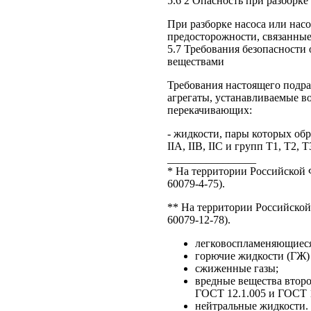
5.6 2 Опасность при разборке
При разборке насоса или нас
предосторожности, связанные
5.7 Требования безопасности
веществами
Требования настоящего подра
агрегаты, устанавливаемые в
перекачивающих:
- жидкости, пары которых об
IIA, IIB, IIC и групп Т1, Т2, Т
________________
* На территории Российской
60079-4-75).
** На территории Российско
60079-12-78).
легковоспламеняющиеся
горючие жидкости (ГЖ) 
сжиженные газы;
вредные вещества второ
ГОСТ 12.1.005 и ГОСТ 1
нейтральные жидкости.