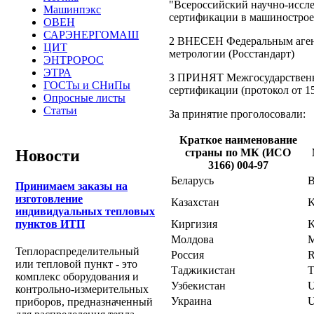
"Всероссийский научно-иссле
Машинпэкс
сертификации в машиност
ОВЕН
САРЭНЕРГОМАШ
2 ВНЕСЕН Федеральным аген
ЦИТ
метрологии (Росстандарт)
ЭНТРОРОС
ЭТРА
3 ПРИНЯТ Межгосударственны
ГОСТы и СНиПы
сертификации (протокол от 15 
Опросные листы
Статьи
За принятие проголосовали:
Краткое наименование
страны по МК (ИСО
Новости
3166) 004-97
Беларусь
Принимаем заказы на
изготовление
Казахстан
индивидуальных тепловых
Киргизия
пунктов ИТП
Молдова
Теплораспределительный
Россия
или тепловой пункт - это
Таджикистан
T
комплекс оборудования и
Узбекистан
контрольно-измерительных
Украина
приборов, предназначенный