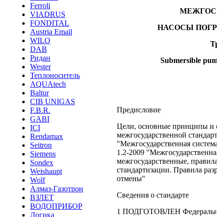
Ferroli
МЕЖГОС
VIADRUS
FONDITAL
НАСОСЫ ПОГР
Austria Email
WILO
Т
DAB
Ридан
Submersible pum
Wester
Теплоноситель
AQUAtech
Baltur
CIB UNIGAS
Предисловие
F.B.R.
GABI
Цели, основные принципы и 
ICI
межгосударственной стандар
Rendamax
"Межгосударственная систем
Seitron
1.2-2009 "Межгосударственна
Siemens
межгосударственные, правил
Sondex
стандартизации. Правила раз
Weishaupt
отмены"
Wolf
Алмаз-Газотрон
Сведения о стандарте
ВЗЛЕТ
ВОДОПРИБОР
1 ПОДГОТОВЛЕН Федеральны
Логика