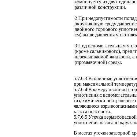
компонуется из двух одинар
различной конструкции.
2 При недопустимости попад
окружающую среду давление 
двойного торцового уплотнен
см) выше давления уплотняе
3 Под вспомогательным упло
(кроме сальникового), преп
перекачиваемой жидкости, а 
(промывочной) среды.
5.7.6.3 Вторичные уплотнени
при максимальной температу
5.7.6.4 В камеру двойного т
уплотнения с вспомогательн
газ, химически нейтральные 
являющиеся взрывоопасными 
класса опасности.
5.7.6.5 Утечка взрывоопасно
уплотнения насоса в окружаю
В местах утечки затворной с