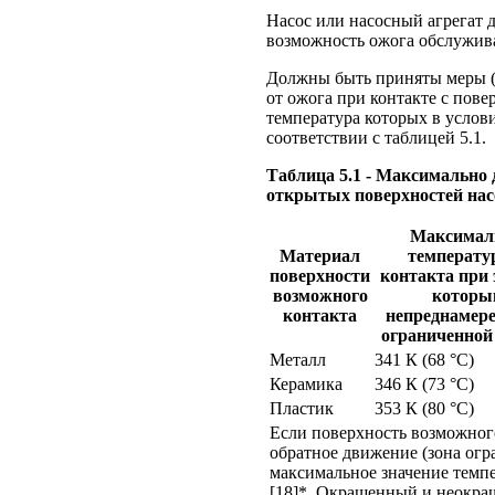
Насос или насосный агрегат 
возможность ожога обслужив
Должны быть приняты меры (и
от ожога при контакте с пове
температура которых в услов
соответствии с таблицей 5.1.
Таблица 5.1 - Максимальн
открытых поверхностей насо
Максимал
Материал
температу
поверхности
контакта при 
возможного
которы
контакта
непреднамер
ограниченной 
Металл
341 К (68 °С)
Керамика
346 К (73 °С)
Пластик
353 К (80 °С)
Если поверхность возможного
обратное движение (зона огр
максимальное значение темп
[18]*. Окрашенный и неокр