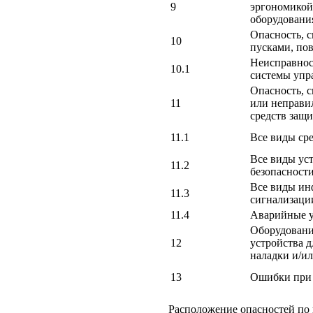
9
эргономикой
оборудовани
Опасность, 
10
пусками, по
Неисправност
10.1
системы упр
Опасность, с
11
или неправи
средств защ
11.1
Все виды ср
Все виды ус
11.2
безопасност
Все виды ин
11.3
сигнализаци
11.4
Аварийные у
Оборудовани
12
устройства д
наладки и/и
13
Ошибки при
Расположение опасностей по г