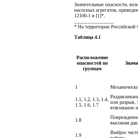
Значительные опасности, воз
насосных агрегатов, приведе
12100-1 и [1]*.
________________
* На территории Российской 
Таблица 4.1
Расположение
опасностей по
Значи
группам
1
Механически
Раздавливани
1.1, 1.2, 1.3, 1.4,
или разрыв, 
1.5, 1.6, 1.7
втягивание 
Повреждения
1.8
высоким дав
Выброс часте
1.9
работы