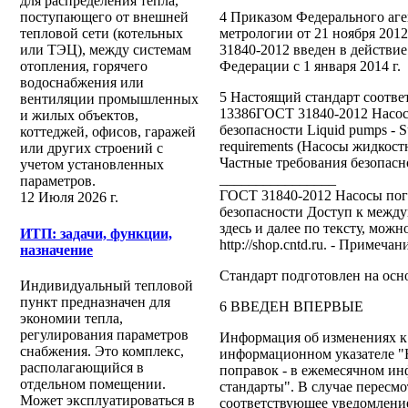
для распределения тепла,
4 Приказом Федерального аге
поступающего от внешней
метрологии от 21 ноября 201
тепловой сети (котельных
31840-2012 введен в действие
или ТЭЦ), между системам
Федерации с 1 января 2014 г.
отопления, горячего
водоснабжения или
5 Настоящий стандарт соответ
вентиляции промышленных
13386ГОСТ 31840-2012 Насос
и жилых объектов,
безопасности Liquid pumps - Su
коттеджей, офисов, гаражей
requirements (Насосы жидкос
или других строений с
Частные требования безопасн
учетом установленных
________________
параметров.
ГОСТ 31840-2012 Насосы пог
12 Июля 2026 г.
безопасности Доступ к межд
здесь и далее по тексту, мож
ИТП: задачи, функции,
http://shop.cntd.ru. - Примеч
назначение
Стандарт подготовлен на ос
Индивидуальный тепловой
пункт предназначен для
6 ВВЕДЕН ВПЕРВЫЕ
экономии тепла,
регулирования параметров
Информация об изменениях к
снабжения. Это комплекс,
информационном указателе "Н
располагающийся в
поправок - в ежемесячном и
отдельном помещении.
стандарты". В случае пересмо
Может эксплуатироваться в
соответствующее уведомление