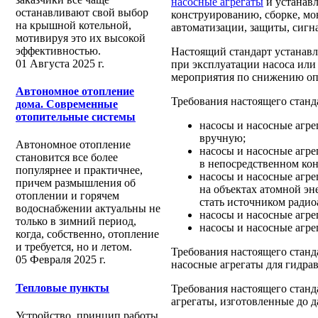
насосные агрегаты
и устанавл
останавливают свой выбор
конструированию, сборке, мо
на крышной котельной,
автоматизации, защиты, сигн
мотивируя это их высокой
эффективностью.
Настоящий стандарт устанавл
01 Августа 2025 г.
при эксплуатации насоса или 
мероприятия по снижению оп
Автономное отопление
Требования настоящего станд
дома. Современные
отопительные системы
насосы и насосные агр
вручную;
Автономное отопление
насосы и насосные агре
становится все более
в непосредственном кон
популярнее и практичнее,
насосы и насосные агре
причем размышления об
на объектах атомной эне
отоплении и горячем
стать источником радио
водоснабжении актуальны не
насосы и насосные агре
только в зимний период,
насосы и насосные агре
когда, собственно, отопление
и требуется, но и летом.
Требования настоящего станд
05 Февраля 2025 г.
насосные агрегаты для гидрав
Тепловые пункты
Требования настоящего станд
агрегаты, изготовленные до д
Устройство, принцип работы,