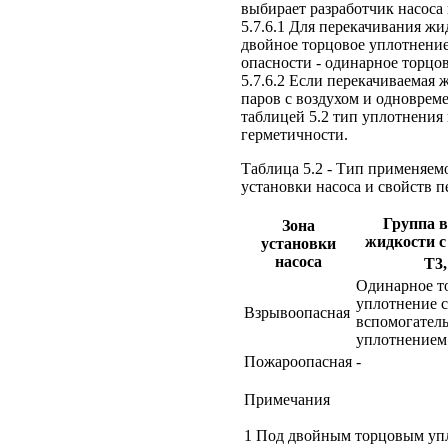
выбирает разработчик насоса 
5.7.6.1 Для перекачивания ж
двойное торцовое уплотнение,
опасности - одинарное торцо
5.7.6.2 Если перекачиваемая
паров с воздухом и одноврем
таблицей 5.2 тип уплотнения
герметичности.
Таблица 5.2 - Тип применяем
установки насоса и свойств 
Группа в
Зона
жидкости с
установки
насоса
Т3,
Одинарное т
уплотнение с
Взрывоопасная
вспомогател
уплотнением
Пожароопасная
-
Примечания
1 Под двойным торцовым упл