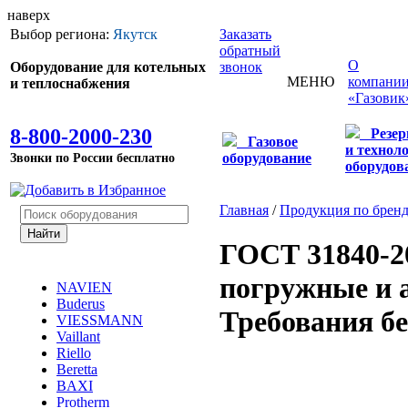
наверх
Выбор региона:
Якутск
Заказать
обратный
О
Оборудование для котельных
звонок
МЕНЮ
компани
и теплоснабжения
«Газовик
8-800-2000-230
Резе
Газовое
и технол
Звонки по России бесплатно
оборудование
оборудов
Главная
/
Продукция по брен
ГОСТ 31840-2
погружные и 
NAVIEN
Buderus
Требования бе
VIESSMANN
Vaillant
Riello
Beretta
BAXI
Protherm