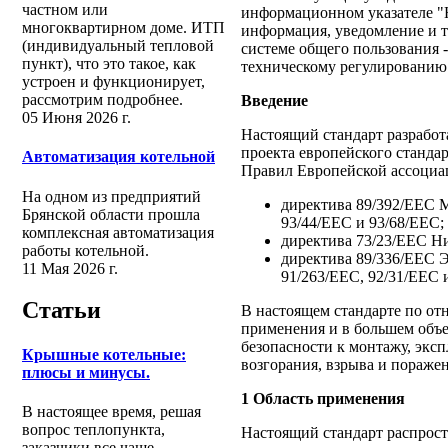
частном или
информационном указателе "
многоквартирном доме. ИТП
информация, уведомление и 
(индивидуальный тепловой
системе общего пользования 
пункт), что это такое, как
техническому регулированию 
устроен и функционирует,
рассмотрим подробнее.
Введение
05 Июня 2026 г.
Настоящий стандарт разрабо
проекта европейского станда
Автоматизация котельной
Правил Европейской ассоциа
На одном из предприятий
директива 89/392/ЕЕС 
Брянской области прошла
93/44/ЕЕС и 93/68/ЕЕС;
комплексная автоматизация
директива 73/23/ЕЕС Ни
работы котельной.
директива 89/336/ЕЕС 
11 Мая 2026 г.
91/263/ЕЕС, 92/31/ЕЕС 
Статьи
В настоящем стандарте по от
применения и в большем объе
безопасности к монтажу, эксп
Крышные котельные:
возгорания, взрыва и пораже
плюсы и минусы.
1 Область применения
В настоящее время, решая
вопрос теплопункта,
Настоящий стандарт распрост
заказчики все чаще