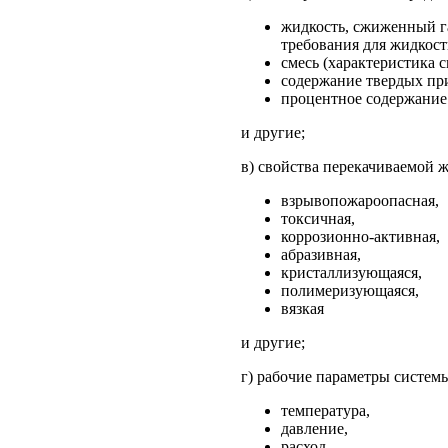
жидкость, сжиженный г
требования для жидкост
смесь (характеристика с
содержание твердых пр
процентное содержание 
и другие;
в) свойства перекачиваемой 
взрывопожароопасная,
токсичная,
коррозионно-активная,
абразивная,
кристаллизующаяся,
полимеризующаяся,
вязкая
и другие;
г) рабочие параметры систем
температура,
давление,
расход,