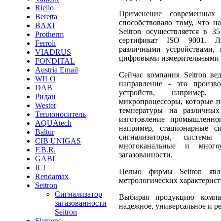
Riello
Применение современных
Beretta
способствовало тому, что н
BAXI
Seitron осуществляется в 
Protherm
сертификат ISO 9001. Л
Ferroli
различными устройствами, 
VIADRUS
цифровыми измерительными 
FONDITAL
Austria Email
Сейчас компания Seitron ве
WILO
направление - это произво
DAB
устройств, например, т
Ридан
микропроцессоры, которые 
Wester
температуры на различных
Теплоноситель
изготовление промышленног
AQUAtech
например, стационарные си
Baltur
сигнализаторы, системы з
CIB UNIGAS
многоканальные и многоу
F.B.R.
загазованности.
GABI
ICI
Целью фирмы Seitron явля
Rendamax
метрологических характерист
Seitron
Сигнализатор
Выбирая продукцию компан
загазованности
надежное, универсальное и р
Seitron
Siemens