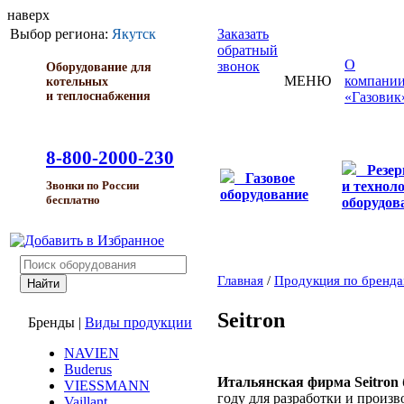
наверх
Выбор региона:
Якутск
Заказать
обратный
О
звонок
Оборудование для
МЕНЮ
компани
котельных
и теплоснабжения
«Газовик
8-800-2000-230
Резе
Газовое
и технол
Звонки по России
оборудование
бесплатно
оборудов
Главная
/
Продукция по бренд
Seitron
Бренды
|
Виды продукции
NAVIEN
Buderus
Итальянская фирма Seitron
VIESSMANN
году для разработки и произ
Vaillant