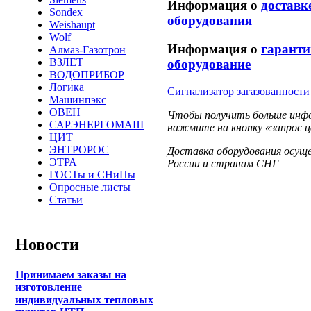
Информация о
доставк
Sondex
оборудования
Weishaupt
Wolf
Информация о
гаранти
Алмаз-Газотрон
ВЗЛЕТ
оборудование
ВОДОПРИБОР
Логика
Сигнализатор загазованности 
Машинпэкс
ОВЕН
Чтобы получить больше инфор
САРЭНЕРГОМАШ
нажмите на кнопку «запрос ц
ЦИТ
ЭНТРОРОС
Доставка оборудования осущ
ЭТРА
России и странам СНГ
ГОСТы и СНиПы
Опросные листы
Статьи
Новости
Принимаем заказы на
изготовление
индивидуальных тепловых