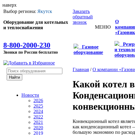
наверх
Выбор региона:
Якутск
Заказать
обратный
О
Оборудование для котельных
звонок
МЕНЮ
компани
и теплоснабжения
«Газовик
8-800-2000-230
Резе
Газовое
и технол
Звонки по России бесплатно
оборудование
оборудов
Главная
/
О компании «Газов
Какой котел 
Конденсацион
Новости
2026
конвекционн
2025
2024
2022
Конвекционный котел являет
2021
как конденсационный котел —
2020
большую экономию по расходу
2019