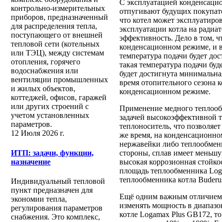
С эксплуатацией конденсацио
контрольно-измерительных
отпугивают будущих покупате
приборов, предназначенный
что котел может эксплуатиров
для распределения тепла,
эксплуатации котла на радиа
поступающего от внешней
эффективность. Дело в том, ч
тепловой сети (котельных
конденсационном режиме, и вы
или ТЭЦ), между системам
температура подачи будет дос
отопления, горячего
такая температура подачи буде
водоснабжения или
будет достигнута минимальна
вентиляции промышленных
время отопительного сезона к
и жилых объектов,
конденсационном режиме.
коттеджей, офисов, гаражей
или других строений с
Применение медного теплооб
учетом установленных
задачей высокоэффективной т
параметров.
теплоноситель, что позволяе
12 Июля 2026 г.
же время, на конденсационно
нержавейки либо теплообмен
ИТП: задачи, функции,
стороны, сплав имеет меньшу
назначение
высокая коррозионная стойко
площадь теплообменника Log
теплообменника котла Buderu
Индивидуальный тепловой
пункт предназначен для
Ещё одним важным отличием я
экономии тепла,
изменять мощность в диапазо
регулирования параметров
котле Logamax Plus GB172, т
снабжения. Это комплекс,