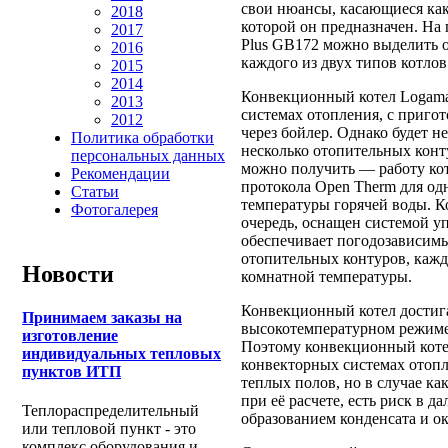
свои нюансы, касающиеся как
2018
которой он предназначен. На
2017
Plus GB172 можно выделить 
2016
каждого из двух типов котлов
2015
2014
Конвекционный котел Logama
2013
системах отопления, с приго
2012
через бойлер. Однако будет н
Политика обработки
несколько отопительных конт
персональных данных
можно получить — работу кот
Рекомендации
протокола Open Therm для од
Статьи
температуры горячей воды. К
Фотогалерея
очередь, оснащен системой 
обеспечивает погодозависимы
отопительных контуров, кажд
Новости
комнатной температуры.
Конвекционный котел достиг
Принимаем заказы на
высокотемпературном режиме 
изготовление
Поэтому конвекционный коте
индивидуальных тепловых
конвекторных системах отопл
пунктов ИТП
теплых полов, но в случае к
при её расчете, есть риск в 
Теплораспределительный
образованием конденсата и о
или тепловой пункт - это
комплекс оборудования и