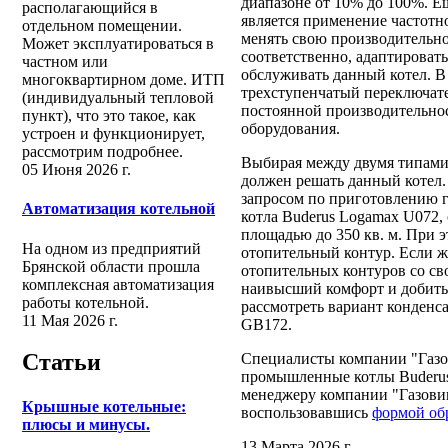
диапазоне от 10% до 100%. Е
располагающийся в
является применение частотн
отдельном помещении.
менять свою производительно
Может эксплуатироваться в
соответственно, адаптировать
частном или
обслуживать данный котел. 
многоквартирном доме. ИТП
трехступенчатый переключате
(индивидуальный тепловой
постоянной производительнос
пункт), что это такое, как
оборудования.
устроен и функционирует,
рассмотрим подробнее.
Выбирая между двумя типами 
05 Июня 2026 г.
должен решать данный котел.
запросом по приготовлению г
Автоматизация котельной
котла Buderus Logamax U072,
площадью до 350 кв. м. При э
На одном из предприятий
отопительный контур. Если же
Брянской области прошла
отопительных контуров со с
комплексная автоматизация
наивысший комфорт и добитьс
работы котельной.
рассмотреть вариант конденса
11 Мая 2026 г.
GB172.
Статьи
Специалисты компании "Газо
промышленные котлы Buderus.
менеджеру компании "Газовик
Крышные котельные:
воспользовавшись
формой об
плюсы и минусы.
13 Марта 2026 г.