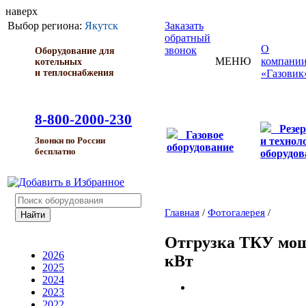
наверх
Выбор региона:
Якутск
Заказать
обратный
О
звонок
Оборудование для
МЕНЮ
компани
котельных
и теплоснабжения
«Газовик
8-800-2000-230
Резе
Газовое
и технол
Звонки по России
оборудование
бесплатно
оборудов
Главная
/
Фотогалерея
/
Отгрузка ТКУ мощ
2026
кВт
2025
2024
2023
2022